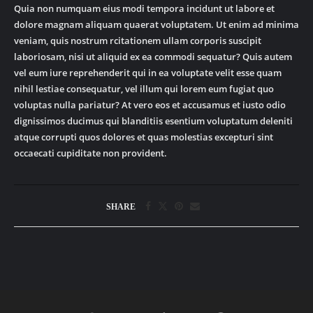
Quia non numquam eius modi tempora incidunt ut labore et
dolore magnam aliquam quaerat voluptatem. Ut enim ad minima
veniam, quis nostrum rcitationem ullam corporis suscipit
laboriosam, nisi ut aliquid ex ea commodi sequatur? Quis autem
vel eum iure reprehenderit qui in ea voluptate velit esse quam
nihil lestiae consequatur, vel illum qui lorem eum fugiat quo
voluptas nulla pariatur? At vero eos et accusamus et iusto odio
dignissimos ducimus qui blanditiis esentium voluptatum deleniti
atque corrupti quos dolores et quas molestias excepturi sint
occaecati cupiditate non provident.
SHARE