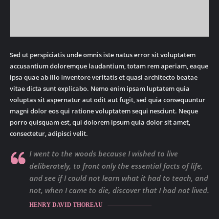
Sed ut perspiciatis unde omnis iste natus error sit voluptatem
accusantium doloremque laudantium, totam rem aperiam, eaque
ipsa quae ab illo inventore veritatis et quasi architecto beatae
vitae dicta sunt explicabo. Nemo enim ipsam luptatem quia
voluptas sit aspernatur aut odit aut fugit, sed quia consequuntur
magni dolor eos qui ratione voluptatem sequi nesciunt. Neque
porro quisquam est, qui dolorem ipsum quia dolor sit amet,
consectetur, adipisci velit.
I went to the woods because I wished to live
deliberately, to front only the essential facts of life,
and see if I could not learn what it had to teach, and
not, when I came to die, discover that I had not lived.
HENRY DAVID THOREAU